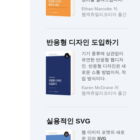
Ethan Marcotte 저
웹액츄얼리코리아 출간
반응형 디자인 도입하기
기기 종류에 상관없이
유연한 반응형 웹디자
인. 반응형 디자인은 새
로운 소통 방법이자, 작
업 방식이다.
Karen McGrane 저
웹액츄얼리코리아 출간
실용적인 SVG
웹 이미지 포맷의 새로
운 강자
SVG