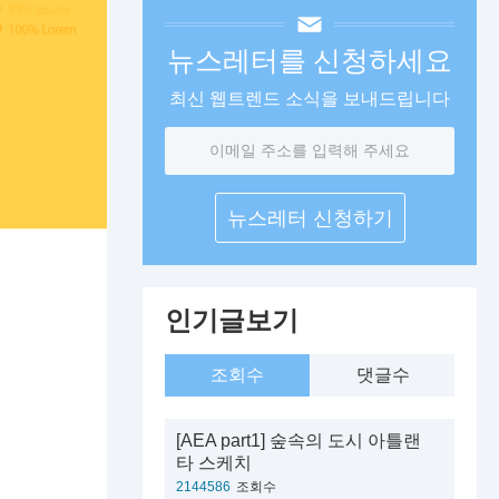
뉴스레터를 신청하세요
최신 웹트렌드 소식을 보내드립니다
이
메
일
주
소
인기글보기
조회수
댓글수
[AEA part1] 숲속의 도시 아틀랜
타 스케치
2144586
조회수