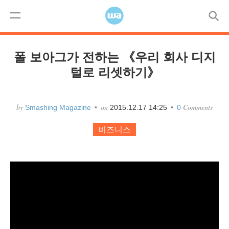
Skip to content
코드
모바일
디자인
사용자경험
워드프레스
Menu
폴 보아그가 전하는 《우리 회사 디지
털로 리셋하기》
by
on
Comments
Smashing Magazine
•
2015.12.17 14:25
•
0
비즈니스