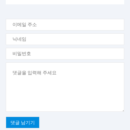
이
메
일
닉
주
네
소
임
비
밀
번
내
호
용
댓글 남기기