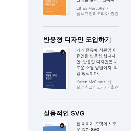
Ethan Marcotte 저
웹액츄얼리코리아 출간
반응형 디자인 도입하기
기기 종류에 상관없이
유연한 반응형 웹디자
인. 반응형 디자인은 새
로운 소통 방법이자, 작
업 방식이다.
Karen McGrane 저
웹액츄얼리코리아 출간
실용적인 SVG
웹 이미지 포맷의 새로
운 강자
SVG