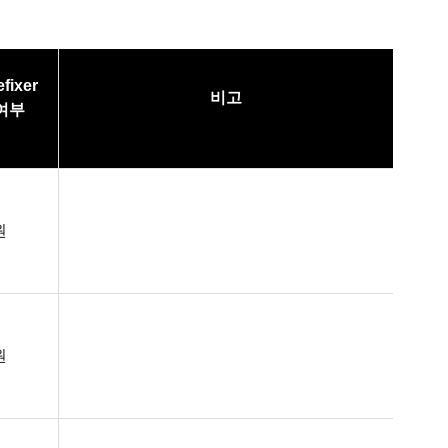
fixer
비고
여부
원
원