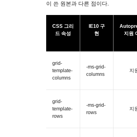
이 쓴 원본과 다른 점이다.
CSS
그리
IE10
구
Autopre
드 속성
현
지원 
grid-
-ms-grid-
template-
지
columns
columns
grid-
-ms-grid-
template-
지
rows
rows