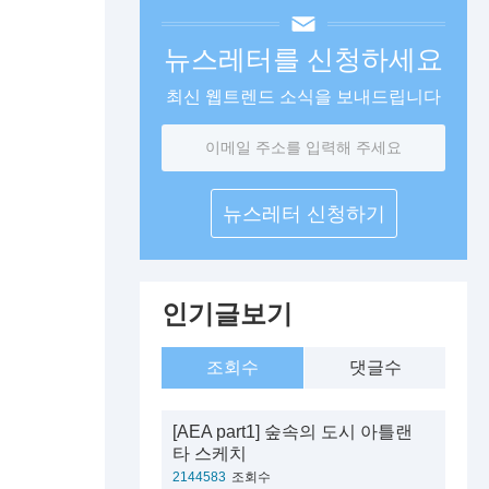
뉴스레터를 신청하세요
최신 웹트렌드 소식을 보내드립니다
이
메
일
주
소
인기글보기
조회수
댓글수
[AEA part1] 숲속의 도시 아틀랜
타 스케치
2144583
조회수