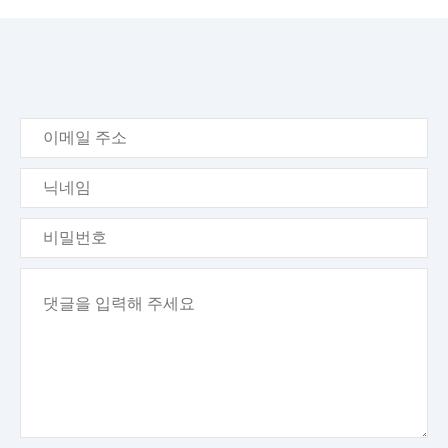
이
메
일
닉
주
네
소
임
비
밀
번
내
호
용