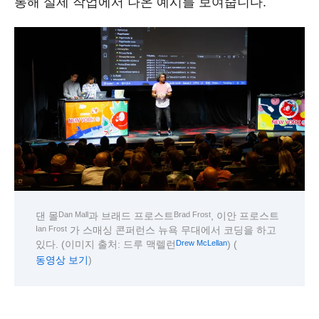
통해 실제 작업에서 나온 예시를 보여줍니다.
Dan Mall
Brad Frost
댄 몰
과 브래드 프로스트
, 이안 프로스트
Ian Frost
가 스매싱 콘퍼런스 뉴욕 무대에서 코딩을 하고
있다. (이미지 출처: 드루 맥렐런
) (
Drew McLellan
)
동영상 보기