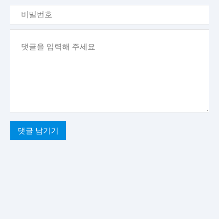
소
임
비
밀
번
내
호
용
댓글 남기기