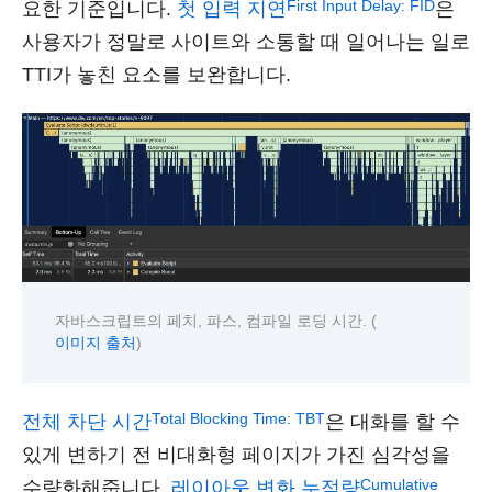
First Input Delay: FID
요한 기준입니다.
첫 입력 지연
은
사용자가 정말로 사이트와 소통할 때 일어나는 일로
TTI가 놓친 요소를 보완합니다.
자바스크립트의 페치, 파스, 컴파일 로딩 시간. (
)
이미지 출처
Total Blocking Time: TBT
전체 차단 시간
은 대화를 할 수
있게 변하기 전 비대화형 페이지가 가진 심각성을
Cumulative
수량화해줍니다.
레이아웃 변화 누적량