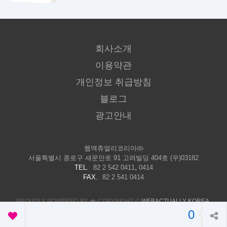
회사소개
이용약관
개인정보 취급방침
블로그
광고안내
웹액츄얼리코리아㈜
서울특별시 종로구 새문안로 91 고려빌딩 404호 (우)03182
,
TEL.
82 2 542 0411
0414
FAX.
82 2 541 0414
PROUDLY POWERED BY
COPYRIGHT ©
WEBACTUALLY KOREA
,
INC. ALL RIGHTS RESERVED.
0