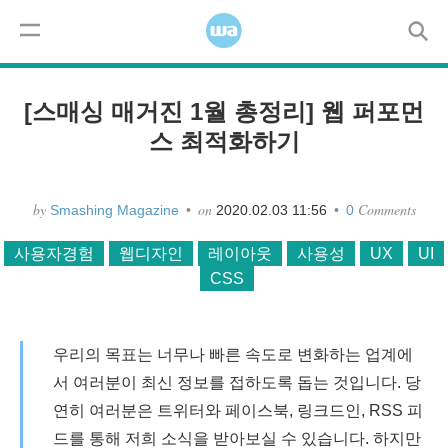
Skip to content
코드
모바일
디자인
사용자경험
워드프레스
Menu
[스매싱 매거진 1월 총정리] 웹 퍼포먼
스 최적화하기
by
on
Comments
Smashing Magazine
•
2020.02.03 11:56
•
0
사용자경험
웹디자인
레이아웃
사용성
UX
UI
CSS
우리의 목표는 너무나 빠른 속도로 변화하는 업계에
서 여러분이 최신 정보를 접하도록 돕는 것입니다. 당
연히 여러분은 트위터와 페이스북, 링크드인, RSS 피
드를 통해 저희 소식을 받아보실 수 있습니다. 하지만