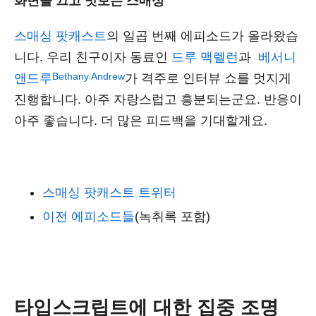
화면을 끄고 맛보는 스매싱
스매싱 팟캐스트
의 일곱 번째 에피소드가 올라왔습
니다. 우리 친구이자 동료인
드루 맥렐런
과
베서니
Bethany Andrew
앤드루
가 격주로 인터뷰 쇼를 멋지게
진행합니다. 아주 자랑스럽고 흥분되는군요. 반응이
아주 좋습니다. 더 많은 피드백을 기대할게요.
스매싱 팟캐스트 트위터
이전 에피소드들
(녹취록 포함)
타입스크립트에 대한 집중 조명