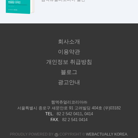
회사소개
이용약관
개인정보 취급방침
블로그
광고안내
웹액츄얼리코리아㈜
서울특별시 종로구 새문안로 91 고려빌딩 404호 (우)03182
,
TEL.
82 2 542 0411
0414
FAX.
82 2 541 0414
PROUDLY POWERED BY
COPYRIGHT ©
WEBACTUALLY KOREA
,