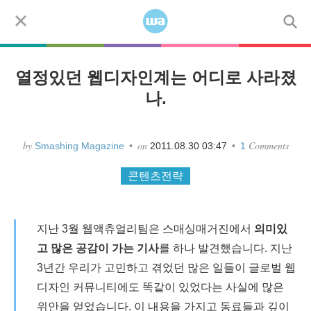
Skip to content
코드
모바일
디자인
사용자경험
워드프레스
Menu
열정있던 웹디자인계는 어디로 사라졌
나.
by
on
Comments
Smashing Magazine
•
2011.08.30 03:47
•
1
콘텐츠전략
지난 3월 웹액츄얼리팀은 스매싱매거진에서
의미있
고 많은 공감이 가는 기사
를 하나 발견했습니다. 지난
3년간 우리가 고민하고 겪었던 많은 일들이 글로벌 웹
디자인 커뮤니티에도 똑같이 있었다는 사실에 많은
위안을 얻었습니다. 이 내용을 가지고 동료들과 깊이