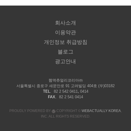
회사소개
이용약관
개인정보 취급방침
블로그
광고안내
웹액츄얼리코리아㈜
서울특별시 종로구 새문안로 91 고려빌딩 404호 (우)03182
,
TEL.
82 2 542 0411
0414
FAX.
82 2 541 0414
PROUDLY POWERED BY
COPYRIGHT ©
WEBACTUALLY KOREA
,
INC. ALL RIGHTS RESERVED.