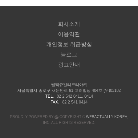
회사소개
이용약관
개인정보 취급방침
블로그
광고안내
웹액츄얼리코리아㈜
서울특별시 종로구 새문안로 91 고려빌딩 404호 (우)03182
,
TEL.
82 2 542 0411
0414
FAX.
82 2 541 0414
PROUDLY POWERED BY
COPYRIGHT ©
WEBACTUALLY KOREA
,
INC. ALL RIGHTS RESERVED.